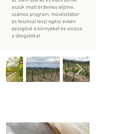
az itteni száraz és édes borok,
aszúk miatt érdemes eljönni,
számos program, művésztábor
és fesztivál teszi egész évben
pezsgővé a környéket és vonzza
a látogatókat.