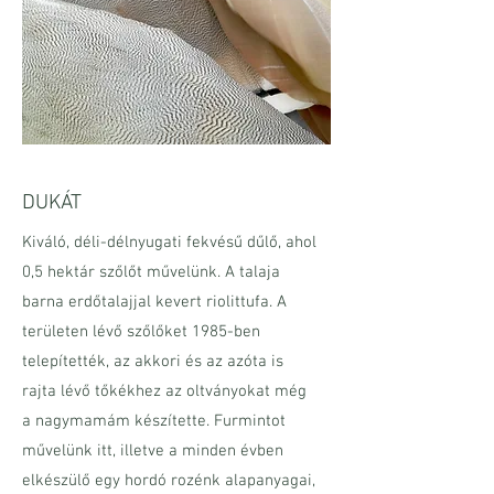
DUKÁT
Kiváló, déli-délnyugati fekvésű dűlő, ahol
0,5 hektár szőlőt művelünk. A talaja
barna erdőtalajjal kevert riolittufa. A
területen lévő szőlőket 1985-ben
telepítették, az akkori és az azóta is
rajta lévő tőkékhez az oltványokat még
a nagymamám készítette. Furmintot
művelünk itt, illetve a minden évben
elkészülő egy hordó rozénk alapanyagai,