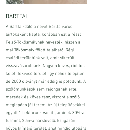
BÁRTFAI
A Bártfai-dűlő a nevét Bártfa város
birtokaként kapta, korábban ezt a részt
Felső-Tökösmálynak nevezték, hiszen a
mai Tökösmály fölött található. Régi
családi területünk volt, amit sikerült
visszavásárolnunk. Nagyon köves, riolitos,
keleti fekvésű terület, így nehéz telepíteni,
de 2000 oltványt már eddig is pótoltunk. A
szőlőmunkások sem rajonganak érte,
meredek és köves rész, viszont a szőlő
meglepően jól terem. Az új telepítésekkel
együtt 1 hektárunk van itt, aminek 80%-a
furmint, 20%-a hárslevelű. Ez igazán
hűvös klímájú terület, ahol mindig utoljára