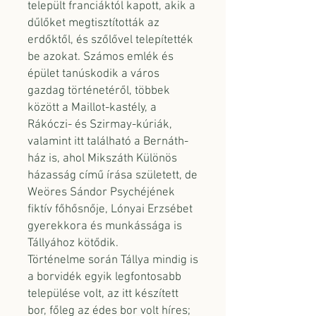
települt franciáktól kapott, akik a
dűlőket megtisztították az
erdőktől, és szőlővel telepítették
be azokat. Számos emlék és
épület tanúskodik a város
gazdag történetéről, többek
között a Maillot-kastély, a
Rákóczi- és Szirmay-kúriák,
valamint itt található a Bernáth-
ház is, ahol Mikszáth Különös
házasság című írása született, de
Weöres Sándor Psychéjének
fiktív főhősnője, Lónyai Erzsébet
gyerekkora és munkássága is
Tállyához kötődik.
Történelme során Tállya mindig is
a borvidék egyik legfontosabb
települése volt, az itt készített
bor, főleg az édes bor volt híres;