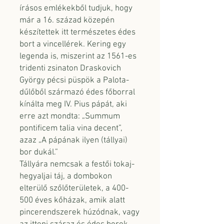
írásos emlékekből tudjuk, hogy
már a 16. század közepén
készítettek itt természetes édes
bort a vincellérek. Kering egy
legenda is, miszerint az 1561-es
tridenti zsinaton Draskovich
György pécsi püspök a Palota-
dűlőből származó édes főborral
kínálta meg IV. Pius pápát, aki
erre azt mondta: „Summum
pontificem talia vina decent”,
azaz „A pápának ilyen (tállyai)
bor dukál.”
Tállyára nemcsak a festői tokaj-
hegyaljai táj, a dombokon
elterülő szőlőterületek, a 400-
500 éves kőházak, amik alatt
pincerendszerek húzódnak, vagy