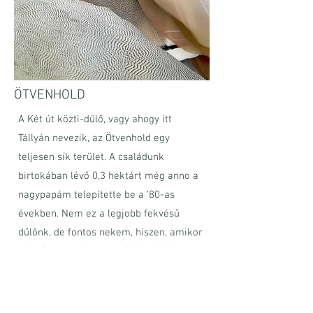
ÖTVENHOLD
A Két út közti-dűlő, vagy ahogy itt
Tállyán nevezik, az Ötvenhold egy
teljesen sík terület. A családunk
birtokában lévő 0,3 hektárt még anno a
nagypapám telepítette be a ‘80-as
években. Nem ez a legjobb fekvésű
dűlőnk, de fontos nekem, hiszen, amikor
elhatároztam, hogy borászkodni fogok,
ez volt az első terület, amit a
nagypapám segítségével és útmutatása
alapján kezdtem el művelni. A hozzá