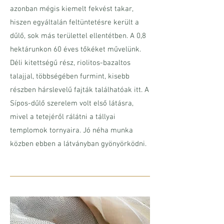
azonban mégis kiemelt fekvést takar,
hiszen egyáltalán feltüntetésre került a
dűlő, sok más területtel ellentétben. A 0,8
hektárunkon 60 éves tőkéket művelünk.
Déli kitettségű rész, riolitos-bazaltos
talajjal, többségében furmint, kisebb
részben hárslevelű fajták találhatóak itt. A
Sípos-dűlő szerelem volt első látásra,
mivel a tetejéről rálátni a tállyai
templomok tornyaira. Jó néha munka
közben ebben a látványban gyönyörködni.