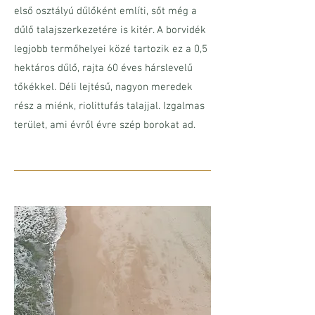
első osztályú dűlőként említi, sőt még a
dűlő talajszerkezetére is kitér. A borvidék
legjobb termőhelyei közé tartozik ez a 0,5
hektáros dűlő, rajta 60 éves hárslevelű
tőkékkel. Déli lejtésű, nagyon meredek
rész a miénk, riolittufás talajjal. Izgalmas
terület, ami évről évre szép borokat ad.